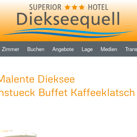
Zimmer
Buchen
Angebote
Lage
Medien
Trans
Malente Dieksee
stueck Buffet Kaffeeklatsch
6