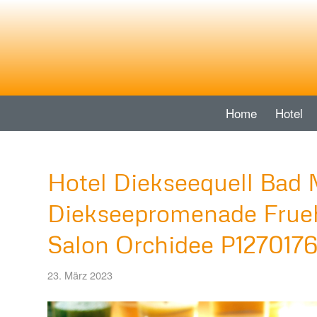
Home
Hotel
Hotel Diekseequell Bad 
Diekseepromenade Frueh
Salon Orchidee P127017
23. März 2023