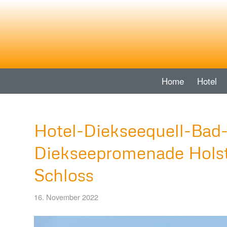
Home
Hotel
Hotel-Diekseequell-Bad
Diekseepromenade Holst
Schloss
16. November 2022