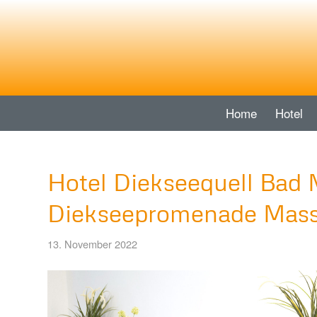
Home
Hotel
Hotel Diekseequell Bad 
Diekseepromenade Mass
13. November 2022