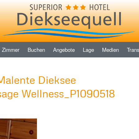
Zimmer
Buchen
Angebote
Lage
Medien
Trans
Malente Dieksee
age Wellness_P1090518