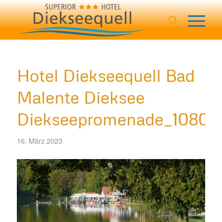
Hotel Diekseequell Bad
Malente Dieksee
Diekseepromenade_10803
16. März 2023