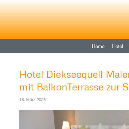
Home
Hotel
Hotel Diekseequell Mal
mit BalkonTerrasse zur 
16. März 2023