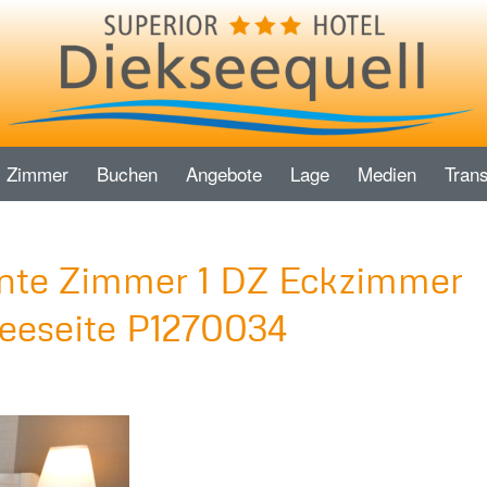
Zimmer
Buchen
Angebote
Lage
Medien
Trans
ente Zimmer 1 DZ Eckzimmer
Seeseite P1270034