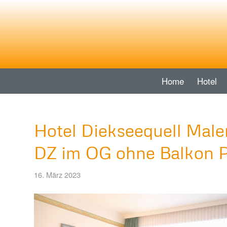
Home
Hotel
Hotel Diekseequell Mal
DZ im OG ohne Balkon 
16. März 2023